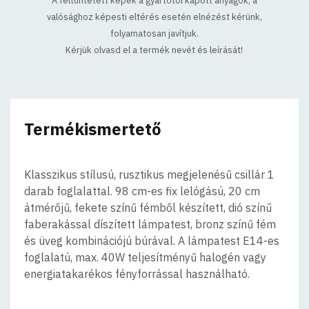
A feltűntetett képek a gyártótól kapott anyagok, a
valósághoz képesti eltérés esetén elnézést kérünk,
folyamatosan javítjuk.
Kérjük olvasd el a termék nevét és leírását!
Termékismertető
Klasszikus stílusú, rusztikus megjelenésű csillár 1
darab foglalattal. 98 cm-es fix lelógású, 20 cm
átmérőjű, fekete színű fémből készített, dió színű
faberakással díszített lámpatest, bronz színű fém
és üveg kombinációjú búrával. A lámpatest E14-es
foglalatú, max. 40W teljesítményű halogén vagy
energiatakarékos fényforrással használható.