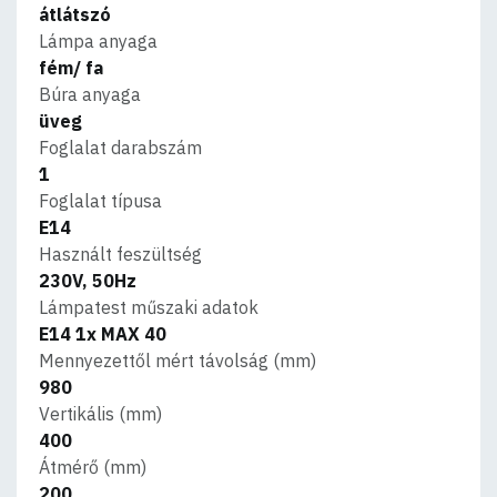
átlátszó
Lámpa anyaga
fém/ fa
Búra anyaga
üveg
Foglalat darabszám
1
Foglalat típusa
E14
Használt feszültség
230V, 50Hz
Lámpatest műszaki adatok
E14 1x MAX 40
Mennyezettől mért távolság (mm)
980
Vertikális (mm)
400
Átmérő (mm)
200