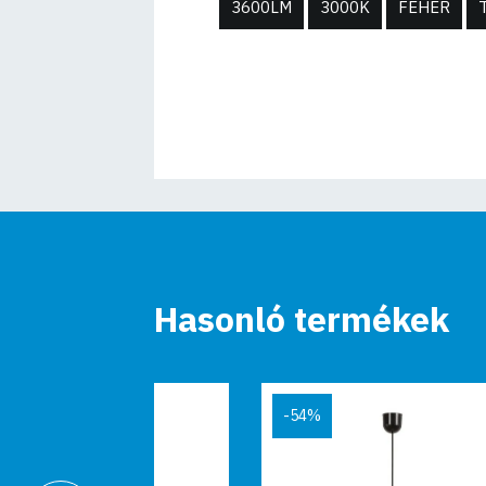
3600LM
3000K
FEHÉR
Hasonló termékek
-54%