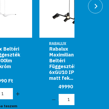
RABALUX
RABALUX
Rabalux
Rabalux
Maximilian
függes
Beltéri
25W ba
Függeszték
Natina
6xGU10 IP20
59
matt fek...
49990 Ft
Kosár