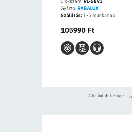
Cikkszám:
RL-5891
Gyártó:
RABALUX
Szállítás:
1-5 munkanap
105990 Ft
A feltűntetett képek a g