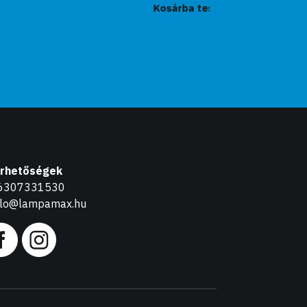
Kosárba teszem
érhetőségek
6307331530
llo@lampamax.hu