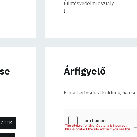
Érintésvédelmi osztály
I
ése
Árfigyelő
E-mail értesítést küldünk, ha cs
SZTÉK