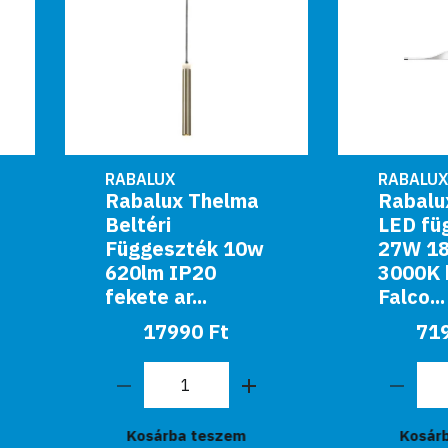
RABALUX
RABALUX
Rabalux Thelma
Rabalux Beltéri
Beltéri
LED függeszték
Függeszték 10w
27W 1800lm
620lm IP20
3000K króm
fekete ar...
Falco...
17990 Ft
71990 Ft
Kosárba teszem
Kosárba teszem