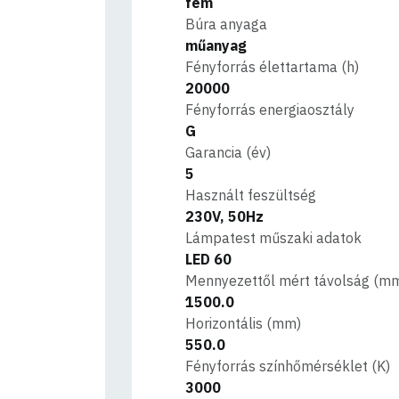
fém
Búra anyaga
műanyag
Fényforrás élettartama (h)
20000
Fényforrás energiaosztály
G
Garancia (év)
5
Használt feszültség
230V, 50Hz
Lámpatest műszaki adatok
LED 60
Mennyezettől mért távolság (m
1500.0
Horizontális (mm)
550.0
Fényforrás színhőmérséklet (K)
3000