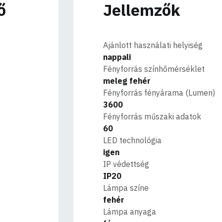
ő
Jellemzők
Ajánlott használati helyiség
nappali
Fényforrás színhőmérséklet
meleg fehér
Fényforrás fényárama (Lumen)
3600
Fényforrás műszaki adatok
60
LED technológia
igen
IP védettség
IP20
Lámpa színe
fehér
Lámpa anyaga