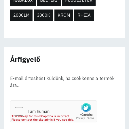
RABALUX
BELTÉRI
FÜGGESZTÉK
2000LM
3000K
KRÓM
RHEIA
Árfigyelő
E-mail értesítést küldünk, ha csökkenne a termék
ára...