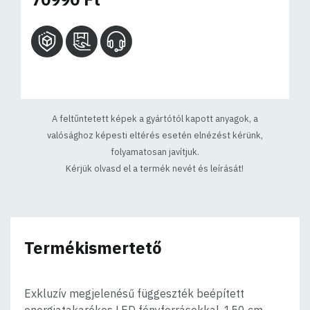
A feltűntetett képek a gyártótól kapott anyagok, a
valósághoz képesti eltérés esetén elnézést kérünk,
folyamatosan javítjuk.
Kérjük olvasd el a termék nevét és leírását!
Termékismertető
Exkluzív megjelenésű függeszték beépített
energiatakarékos LED fényforrásokkal. 150 cm