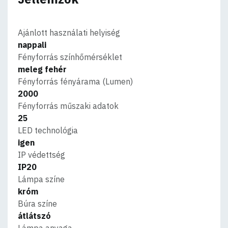
Ajánlott használati helyiség
nappali
Fényforrás színhőmérséklet
meleg fehér
Fényforrás fényárama (Lumen)
2000
Fényforrás műszaki adatok
25
LED technológia
igen
IP védettség
IP20
Lámpa színe
króm
Búra színe
átlátszó
Lámpa anyaga