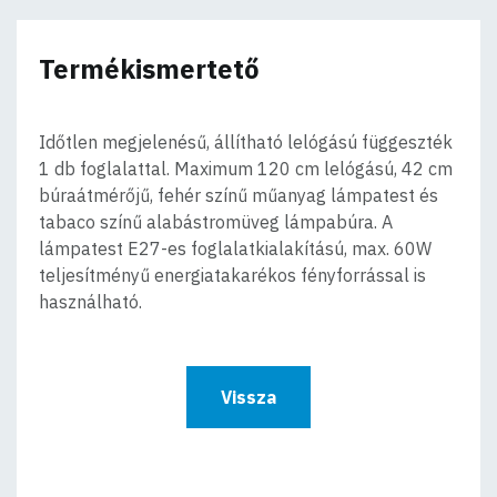
Termékismertető
Időtlen megjelenésű, állítható lelógású függeszték
1 db foglalattal. Maximum 120 cm lelógású, 42 cm
búraátmérőjű, fehér színű műanyag lámpatest és
tabaco színű alabástromüveg lámpabúra. A
lámpatest E27-es foglalatkialakítású, max. 60W
teljesítményű energiatakarékos fényforrással is
használható.
Vissza