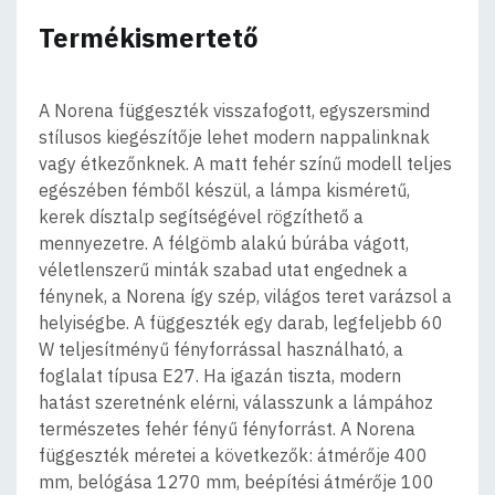
Termékismertető
A Norena függeszték visszafogott, egyszersmind
stílusos kiegészítője lehet modern nappalinknak
vagy étkezőnknek. A matt fehér színű modell teljes
egészében fémből készül, a lámpa kisméretű,
kerek dísztalp segítségével rögzíthető a
mennyezetre. A félgömb alakú búrába vágott,
véletlenszerű minták szabad utat engednek a
fénynek, a Norena így szép, világos teret varázsol a
helyiségbe. A függeszték egy darab, legfeljebb 60
W teljesítményű fényforrással használható, a
foglalat típusa E27. Ha igazán tiszta, modern
hatást szeretnénk elérni, válasszunk a lámpához
természetes fehér fényű fényforrást. A Norena
függeszték méretei a következők: átmérője 400
mm, belógása 1270 mm, beépítési átmérője 100