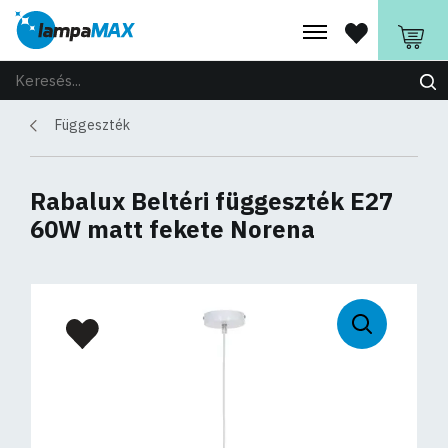
Függeszték
Rabalux Beltéri függeszték E27
60W matt fekete Norena