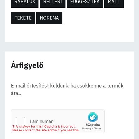
RABALUX
BELTÉRI
FÜGGESZTÉK
MATT
FEKETE
NORENA
Árfigyelő
E-mail értesítést küldünk, ha csökkenne a termék
ára...