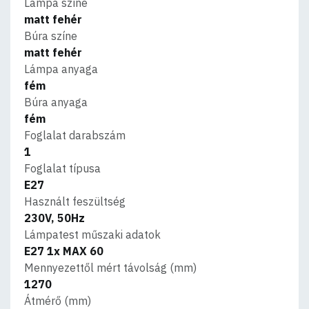
Lámpa színe
matt fehér
Búra színe
matt fehér
Lámpa anyaga
fém
Búra anyaga
fém
Foglalat darabszám
1
Foglalat típusa
E27
Használt feszültség
230V, 50Hz
Lámpatest műszaki adatok
E27 1x MAX 60
Mennyezettől mért távolság (mm)
1270
Átmérő (mm)