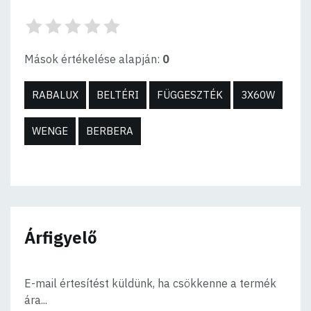
Mások értékelése alapján:
0
RABALUX
BELTÉRI
FÜGGESZTÉK
3X60W
WENGE
BERBERA
Árfigyelő
E-mail értesítést küldünk, ha csökkenne a termék
ára...