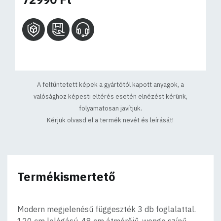
A feltűntetett képek a gyártótól kapott anyagok, a
valósághoz képesti eltérés esetén elnézést kérünk,
folyamatosan javítjuk.
Kérjük olvasd el a termék nevét és leírását!
Termékismertető
Modern megjelenésű függeszték 3 db foglalattal.
120 cm lelógású, 48 cm átmérőjű, wenge színű,