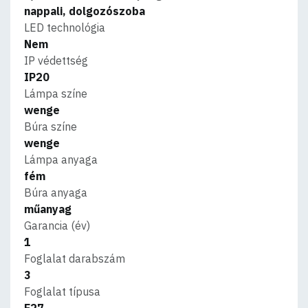
nappali, dolgozószoba
LED technológia
Nem
IP védettség
IP20
Lámpa színe
wenge
Búra színe
wenge
Lámpa anyaga
fém
Búra anyaga
műanyag
Garancia (év)
1
Foglalat darabszám
3
Foglalat típusa
E27