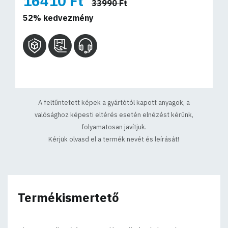
16410 Ft
33990 Ft
52% kedvezmény
A feltűntetett képek a gyártótól kapott anyagok, a
valósághoz képesti eltérés esetén elnézést kérünk,
folyamatosan javítjuk.
Kérjük olvasd el a termék nevét és leírását!
Termékismertető