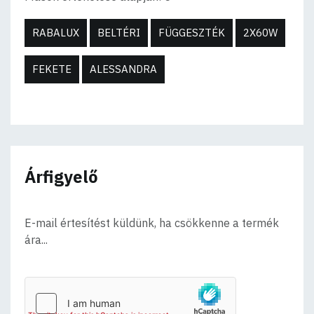
RABALUX
BELTÉRI
FÜGGESZTÉK
2X60W
FEKETE
ALESSANDRA
Árfigyelő
E-mail értesítést küldünk, ha csökkenne a termék
ára...