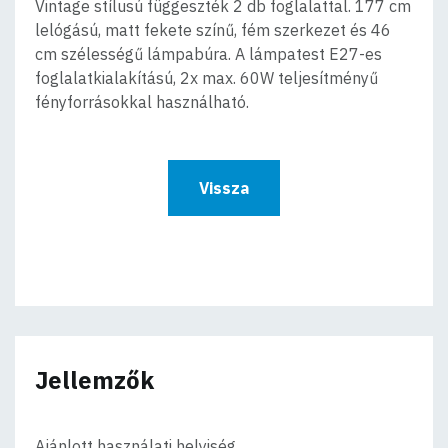
Vintage stílusú függeszték 2 db foglalattal. 177 cm
lelógású, matt fekete színű, fém szerkezet és 46
cm szélességű lámpabúra. A lámpatest E27-es
foglalatkialakítású, 2x max. 60W teljesítményű
fényforrásokkal használható.
Vissza
Jellemzők
Ajánlott használati helyiség