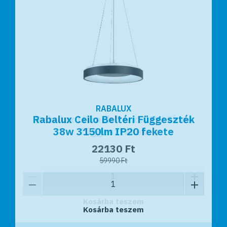
RABALUX
RABALUX
Rabalux Ceilo Beltéri Függeszték
Rabalux LiTrack Pend.01W Sínes
38w 3150lm IP20 fekete
függesztékek
22130 Ft
13990 Ft
59990 Ft
Kosárba teszem
Kosárba teszem