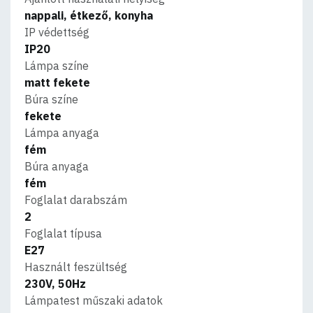
nappali, étkező, konyha
IP védettség
IP20
Lámpa színe
matt fekete
Búra színe
fekete
Lámpa anyaga
fém
Búra anyaga
fém
Foglalat darabszám
2
Foglalat típusa
E27
Használt feszültség
230V, 50Hz
Lámpatest műszaki adatok