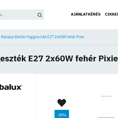
AJÁNLATKÉRÉS
CIKKE
Rabalux Beltéri függeszték E27 2x60W fehér Pixie
geszték E27 2x60W fehér Pixie
-89%