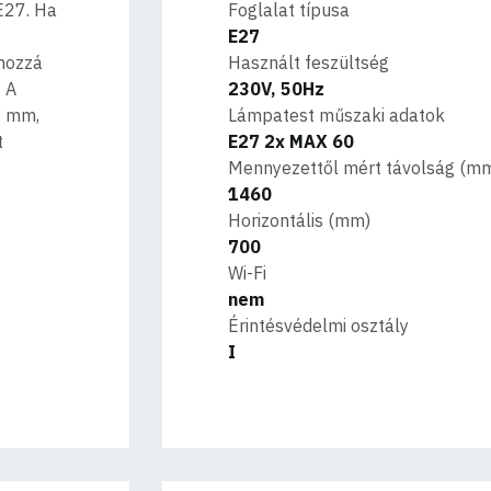
E27. Ha
Foglalat típusa
E27
 hozzá
Használt feszültség
. A
230V, 50Hz
0 mm,
Lámpatest műszaki adatok
t
E27 2x MAX 60
Mennyezettől mért távolság (m
1460
Horizontális (mm)
700
Wi-Fi
nem
Érintésvédelmi osztály
I