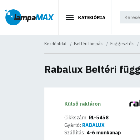
KATEGÓRIA
Kezdőoldal
Beltéri lámpák
Függeszték
Rabalux Beltéri füg
Külső raktáron
Cikkszám:
RL-5458
Gyártó:
RABALUX
Szállítás:
4-6 munkanap