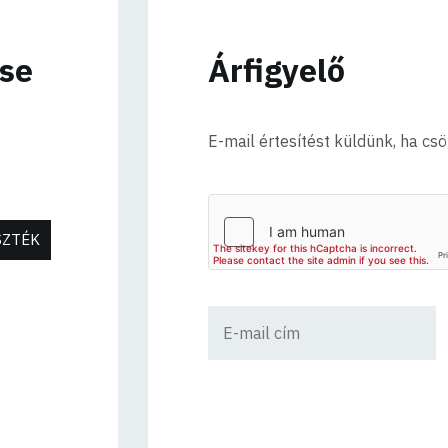
ése
Árfigyelő
E-mail értesítést küldünk, ha cs
SZTÉK