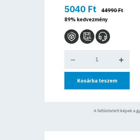
5040 Ft
44990 Ft
89% kedvezmény
Kosárba teszem
A feltűntetett képek a g