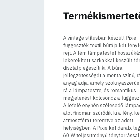
Termékismertet
A vintage stílusban készült Pixie
függeszték textil búrája két fényf
rejt. A fém lámpatestet hosszúká
lekerekített sarkakkal készült f
dísztalp egészíti ki. A búra
jellegzetességét a menta színű, r
anyag adja, amely szoknyaszerűe
rá a lámpatestre, és romantikus
megjelenést kölcsönöz a függesz
A lefelé enyhén szélesedő lámpa
alól finoman szűrődik ki a fény, k
atmoszférát teremtve az adott
helyiségben. A Pixie két darab, le
60 W teljesítményű fényforrással