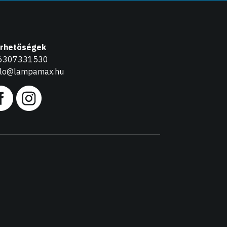
érhetőségek
6307331530
llo@lampamax.hu