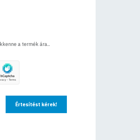
ökkenne a termék ára...
Értesítést kérek!