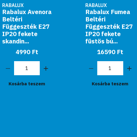
RABALUX
RABALUX
Rabalux Fumea
Rabalux Beltéri
Beltéri
függeszték G9
Függeszték E27
40W
IP20 fekete
króm/füstszínű
füstös bú...
üveg Nine...
16590 Ft
38420
89990 Ft
Ft
Kosárba teszem
Kosárba teszem