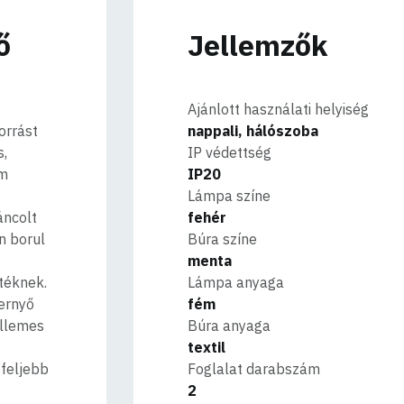
ő
Jellemzők
Ajánlott használati helyiség
orrást
nappali, hálószoba
s,
IP védettség
ém
IP20
Lámpa színe
áncolt
fehér
n borul
Búra színe
menta
téknek.
Lámpa anyaga
ernyő
fém
ellemes
Búra anyaga
textil
gfeljebb
Foglalat darabszám
2