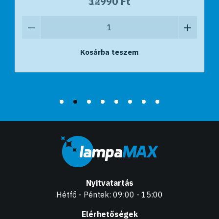
12990 Ft
34990 Ft
Kosárba teszem
Kosárba teszem
Nyitvatartás
Hétfő - Péntek: 09:00 - 15:00
Elérhetőségek