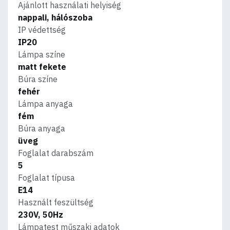
Ajánlott használati helyiség
nappali, hálószoba
IP védettség
IP20
Lámpa színe
matt fekete
Búra színe
fehér
Lámpa anyaga
fém
Búra anyaga
üveg
Foglalat darabszám
5
Foglalat típusa
E14
Használt feszültség
230V, 50Hz
Lámpatest műszaki adatok