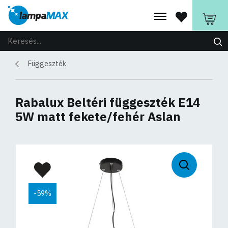
Függeszték
Rabalux Beltéri függeszték E14
5W matt fekete/fehér Aslan
-59%