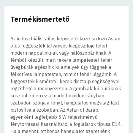
Termékismertető
Az indusztriális stílus képviselői közé tartozó Aslan
ötös függeszték látványos kiegészítője lehet
modern nappalinknak vagy hálószobánknak. A
fémből készült, matt fekete lámpatestet fehér
üvegbúrák egészítik ki, amelyek úgy függnek a
félköríves lámpatesten, mint öt fehér léggömb. A
függeszték kisméretű, kerek dísztalp segítségével
rögzíthető a mennyezeten. A gömb alakú búráknak
köszönhetően ez a modell minden irányban
szabadon szórja a fényt, hangulatos megvilágítást
biztosítva a szobában. Az Aslan öt darab,
egyenként legfeljebb 5 W teljesítményű
fényforrással használható, a foglalatok típusa E14.
Ha a meghitt, otthonos hangulatot szeretnénk