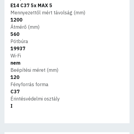
E14 C37 5x MAX 5
Mennyezettől mért távolság (mm)
1200
Átmérő (mm)
560
Pótbúra
19937
Wi-Fi
nem
Beépítési méret (mm)
120
Fényforrás forma
C37
Érintésvédelmi osztály
I