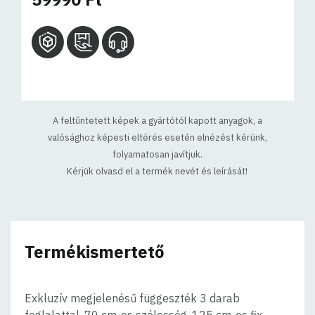
A feltűntetett képek a gyártótól kapott anyagok, a
valósághoz képesti eltérés esetén elnézést kérünk,
folyamatosan javítjuk.
Kérjük olvasd el a termék nevét és leírását!
Termékismertető
Exkluzív megjelenésű függeszték 3 darab
foglalattal. 70 cm-es szélesség, 125 cm-es fix