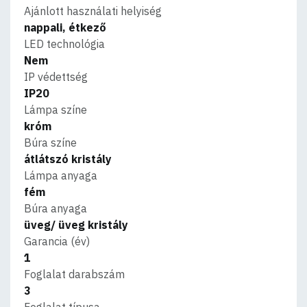
Ajánlott használati helyiség
nappali, étkező
LED technológia
Nem
IP védettség
IP20
Lámpa színe
króm
Búra színe
átlátszó kristály
Lámpa anyaga
fém
Búra anyaga
üveg/ üveg kristály
Garancia (év)
1
Foglalat darabszám
3
Foglalat típusa