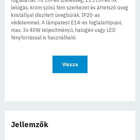
lelógás, króm színű fém szerkezet és áttetsző üveg
kristállyal díszített üvegbúrák, IP20-as
védelemmel. A lámpatest E14-es foglalattípusú,
max. 3x 40W teljesítményű, halogén vagy LED
fényforrással is használható.
Vissza
Jellemzők