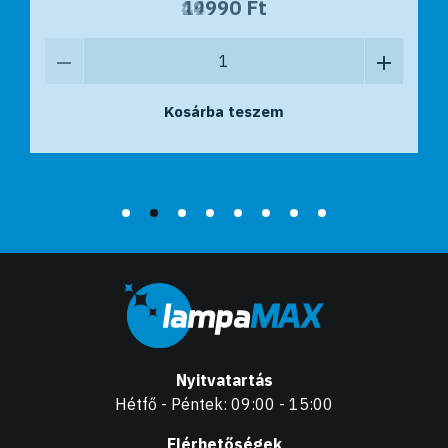
44990 Ft
19990 Ft
Kosárba teszem
Kosárba teszem
Nyitvatartás
Hétfő - Péntek: 09:00 - 15:00
Elérhetőségek