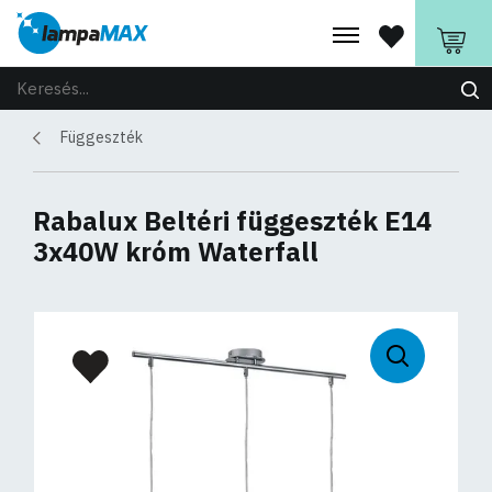
Függeszték
Rabalux Beltéri függeszték E14
3x40W króm Waterfall