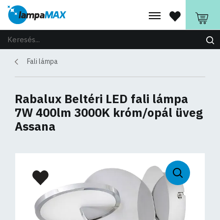
Fali lámpa
Rabalux Beltéri LED fali lámpa
7W 400lm 3000K króm/opál üveg
Assana