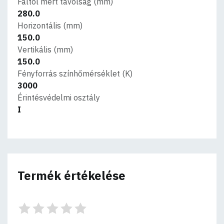
Faltól mért távolság (mm)
280.0
Horizontális (mm)
150.0
Vertikális (mm)
150.0
Fényforrás színhőmérséklet (K)
3000
Érintésvédelmi osztály
I
Termék értékelése