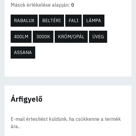
Mások értékelése alapján:
0
RABALUX
BELTÉRI
FALI
LÁMPA
400LM
3000K
KRÓM/OPÁL
ÜVEG
ASSANA
Árfigyelő
E-mail értesítést küldünk, ha csökkenne a termék
ára...