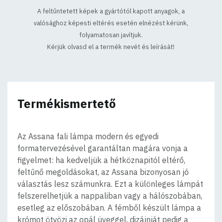
A feltűntetett képek a gyártótól kapott anyagok, a
valósághoz képesti eltérés esetén elnézést kérünk,
folyamatosan javítjuk.
Kérjük olvasd el a termék nevét és leírását!
Termékismertető
Az Assana fali lámpa modern és egyedi
formatervezésével garantáltan magára vonja a
figyelmet: ha kedveljük a hétköznapitól eltérő,
feltűnő megoldásokat, az Assana bizonyosan jó
választás lesz számunkra. Ezt a különleges lámpát
felszerelhetjük a nappaliban vagy a hálószobában,
esetleg az előszobában. A fémből készült lámpa a
krómot ötvözi az opál üveggel, dizájnját pedig a