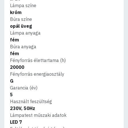
Lámpa színe
króm
Búra színe
opál üveg
Lámpa anyaga
fém
Búra anyaga
fém
Fényforrás élettartama (h)
20000
Fényforrás energiaosztály
G
Garancia (év)
5
Használt feszültség
230V, 50Hz
Lámpatest műszaki adatok
LED 7