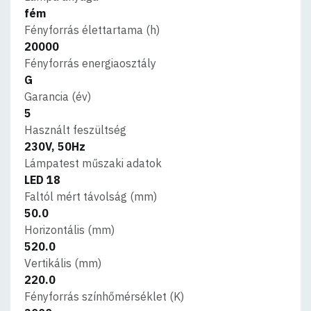
fém
Fényforrás élettartama (h)
20000
Fényforrás energiaosztály
G
Garancia (év)
5
Használt feszültség
230V, 50Hz
Lámpatest műszaki adatok
LED 18
Faltól mért távolság (mm)
50.0
Horizontális (mm)
520.0
Vertikális (mm)
220.0
Fényforrás színhőmérséklet (K)