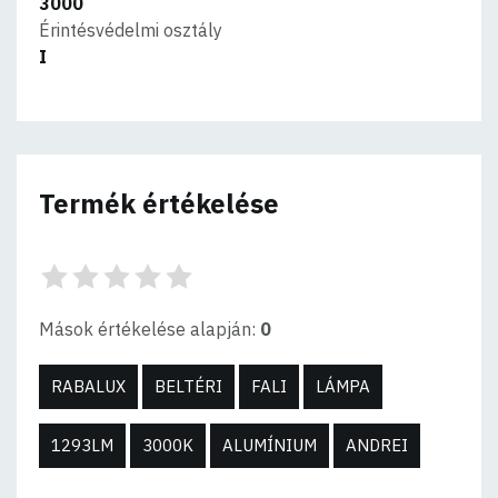
3000
Érintésvédelmi osztály
I
Termék értékelése
Mások értékelése alapján:
0
RABALUX
BELTÉRI
FALI
LÁMPA
1293LM
3000K
ALUMÍNIUM
ANDREI