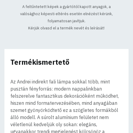
A feltűntetett képek a gyártótól kapott anyagok, a
valósághoz képesti eltérés esetén elnézést kérünk,
folyamatosan javítjuk.
Kérjük olvasd el a termék nevét és leírását!
Termékismertető
Az Andrei indirekt fali lámpa sokkal több, mint
pusztán fényforrás: modern nappalinkban
felszerelve fantasztikus dekorációként működhet,
hiszen mind formatervezésében, mind anyagában
szemet gyönyörködtető ez a szögletes formákból
álló modell. A súrolt alumínium felületet nem
véletlenül kedveljük oly sokan: elegáns,
ugyanakkor trendi megjelenést kölcsönöz a