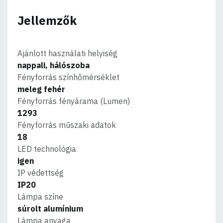
Jellemzők
Ajánlott használati helyiség
nappali, hálószoba
Fényforrás színhőmérséklet
meleg fehér
Fényforrás fényárama (Lumen)
1293
Fényforrás műszaki adatok
18
LED technológia
igen
IP védettség
IP20
Lámpa színe
súrolt alumínium
Lámpa anyaga