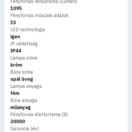
Fényforrás fényárama (Lumen)
1095
Fényforrás műszaki adatok
15
LED technológia
igen
IP védettség
IP44
Lámpa színe
króm
Búra színe
opál üveg
Lámpa anyaga
fém
Búra anyaga
műanyag
Fényforrás élettartama (h)
20000
Garancia (év)