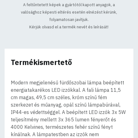
A feltűntetett képek a gyártótól kapott anyagok, a
valósághoz képesti eltérés esetén elnézést kérünk,
folyamatosan javítjuk.
Kérjük olvasd el a termék nevét és leírását!
Termékismertető
Modern megjelenésű fürdőszobai lámpa beépített
energiatakarékos LED izzókkal. A fali lámpa 11,5
cm magas, 49,5 cm széles, króm színű fém
szerkezet és műanyag, opál színű lámpabúrával,
IP44-es védettséggel. A beépített LED izzók 3x 5W
teljesítmény mellett 3x 365 lumen fényerőt és
4000 Kelvines, természetes fehér színű fényt
kínálnak. A lámpatestben az izzók nem