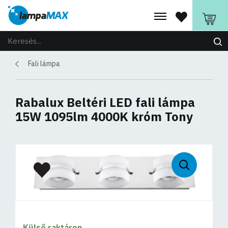
Fali lámpa
Rabalux Beltéri LED fali lámpa
15W 1095lm 4000K króm Tony
Külső raktáron