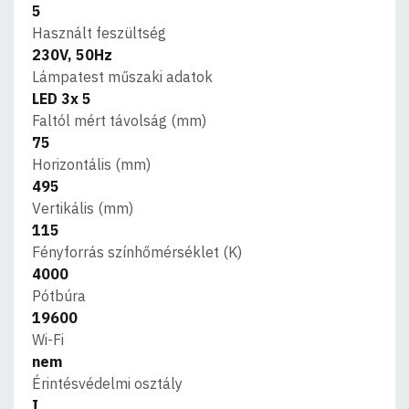
5
Használt feszültség
230V, 50Hz
Lámpatest műszaki adatok
LED 3x 5
Faltól mért távolság (mm)
75
Horizontális (mm)
495
Vertikális (mm)
115
Fényforrás színhőmérséklet (K)
4000
Pótbúra
19600
Wi-Fi
nem
Érintésvédelmi osztály
I