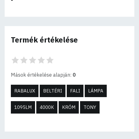
Termék értékelése
Mások értékelése alapján:
0
RABALUX
BELTÉRI
FALI
LÁMPA
1095LM
4000K
KRÓM
TONY