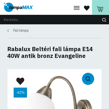
Fali lámpa
Rabalux Beltéri fali lámpa E14
40W antik bronz Evangeline
-61%