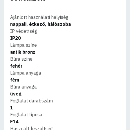
Ajánlott használati helyiség
nappali, étkező, hálószoba
IP védettség
IP20
Lámpa színe
antik bronz
Búra színe
fehér
Lámpa anyaga
fém
Búra anyaga
üveg
Foglalat darabszám
1
Foglalat típusa
E14
Használt feszültség