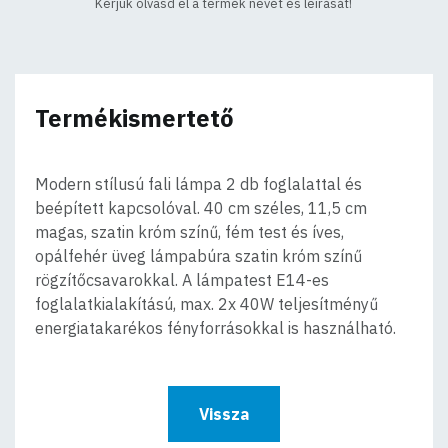
Kérjük olvasd el a termék nevét és leírását!
Termékismertető
Modern stílusú fali lámpa 2 db foglalattal és
beépített kapcsolóval. 40 cm széles, 11,5 cm
magas, szatin króm színű, fém test és íves,
opálfehér üveg lámpabúra szatin króm színű
rögzítőcsavarokkal. A lámpatest E14-es
foglalatkialakítású, max. 2x 40W teljesítményű
energiatakarékos fényforrásokkal is használható.
Vissza