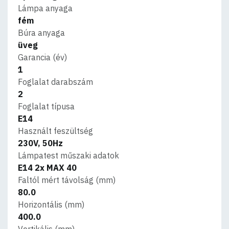
Lámpa anyaga
fém
Búra anyaga
üveg
Garancia (év)
1
Foglalat darabszám
2
Foglalat típusa
E14
Használt feszültség
230V, 50Hz
Lámpatest műszaki adatok
E14 2x MAX 40
Faltól mért távolság (mm)
80.0
Horizontális (mm)
400.0
Vertikális (mm)