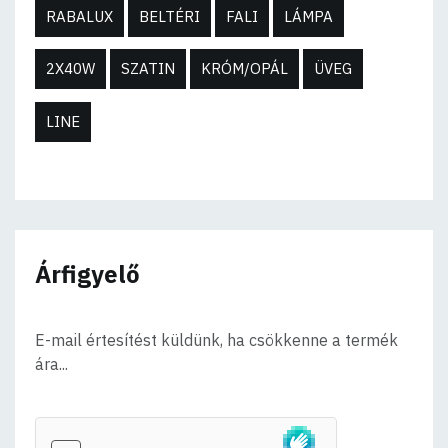
RABALUX
BELTÉRI
FALI
LÁMPA
2X40W
SZATIN
KRÓM/OPÁL
ÜVEG
LINE
Árfigyelő
E-mail értesítést küldünk, ha csökkenne a termék
ára...