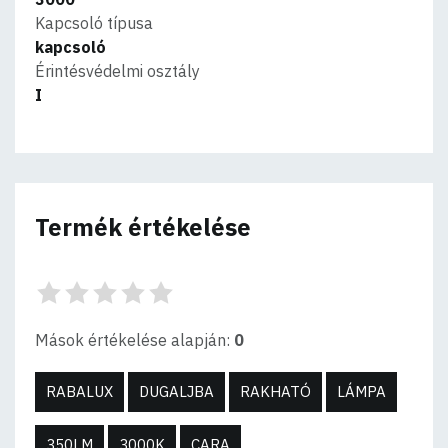
Kapcsoló típusa
kapcsoló
Érintésvédelmi osztály
I
Termék értékelése
Mások értékelése alapján:
0
RABALUX
DUGALJBA
RAKHATÓ
LÁMPA
350LM
3000K
CARA