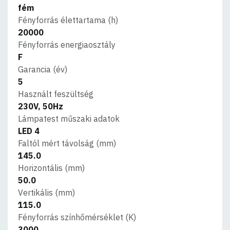
fém
Fényforrás élettartama (h)
20000
Fényforrás energiaosztály
F
Garancia (év)
5
Használt feszültség
230V, 50Hz
Lámpatest műszaki adatok
LED 4
Faltól mért távolság (mm)
145.0
Horizontális (mm)
50.0
Vertikális (mm)
115.0
Fényforrás színhőmérséklet (K)
3000