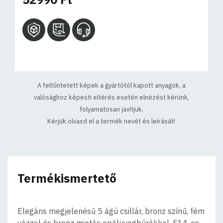
A feltűntetett képek a gyártótól kapott anyagok, a
valósághoz képesti eltérés esetén elnézést kérünk,
folyamatosan javítjuk.
Kérjük olvasd el a termék nevét és leírását!
Termékismertető
Elegáns megjelenésű 5 ágú csillár, bronz színű, fém
vázzal és bronz mintás opálüvegbúrákkal. E14-es