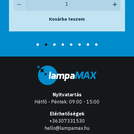
Kosárba teszem
Kosárba teszem
Nyitvatartás
Hétfő - Péntek: 09:00 - 15:00
Elérhetőségek
+36307331530
hello@lampamax.hu