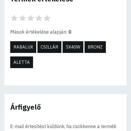
Mások értékelése alapján:
0
RABALUX
CSILLÁR
5X40W
BRONZ
ALETTA
Árfigyelő
E-mail értesítést küldünk, ha csökkenne a termék