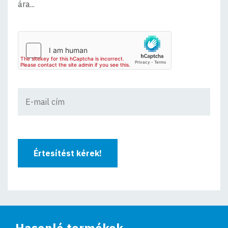
ára...
Értesítést kérek!
Hasonló termékek