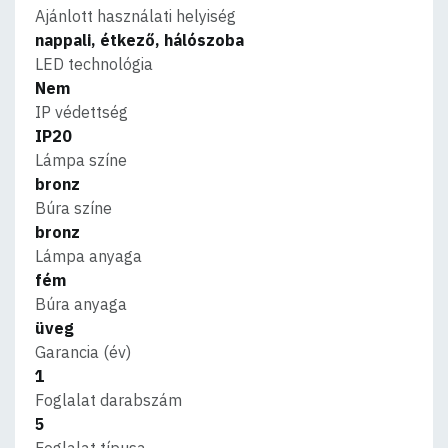
Ajánlott használati helyiség
nappali, étkező, hálószoba
LED technológia
Nem
IP védettség
IP20
Lámpa színe
bronz
Búra színe
bronz
Lámpa anyaga
fém
Búra anyaga
üveg
Garancia (év)
1
Foglalat darabszám
5
Foglalat típusa