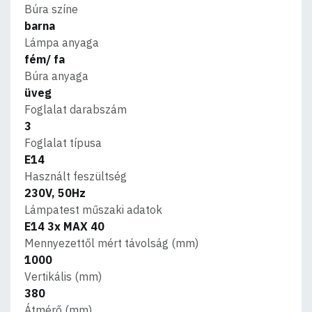
Búra színe
barna
Lámpa anyaga
fém/ fa
Búra anyaga
üveg
Foglalat darabszám
3
Foglalat típusa
E14
Használt feszültség
230V, 50Hz
Lámpatest műszaki adatok
E14 3x MAX 40
Mennyezettől mért távolság (mm)
1000
Vertikális (mm)
380
Átmérő (mm)