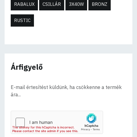
RABALUX
CSILLÁR
3X40W
BRONZ
RUSTIC
Árfigyelő
E-mail értesítést küldünk, ha csökkenne a termék
ára...