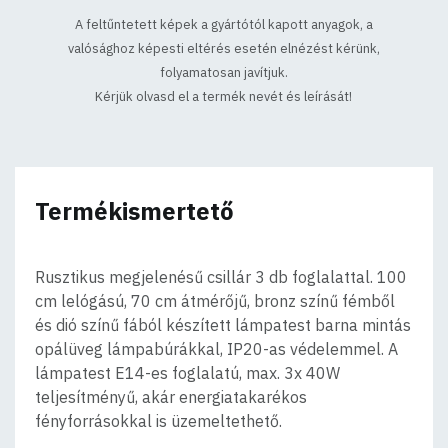
A feltűntetett képek a gyártótól kapott anyagok, a
valósághoz képesti eltérés esetén elnézést kérünk,
folyamatosan javítjuk.
Kérjük olvasd el a termék nevét és leírását!
Termékismertető
Rusztikus megjelenésű csillár 3 db foglalattal. 100
cm lelógású, 70 cm átmérőjű, bronz színű fémből
és dió színű fából készített lámpatest barna mintás
opálüveg lámpabúrákkal, IP20-as védelemmel. A
lámpatest E14-es foglalatú, max. 3x 40W
teljesítményű, akár energiatakarékos
fényforrásokkal is üzemeltethető.