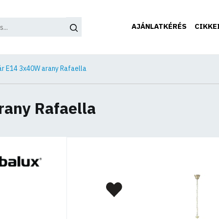
AJÁNLATKÉRÉS
CIKKE
lár E14 3x40W arany Rafaella
rany Rafaella