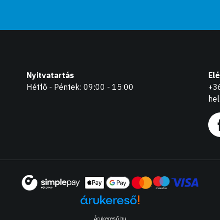
Nyitvatartás
El
Hétfő - Péntek: 09:00 - 15:00
+3
he
Árukereső.hu