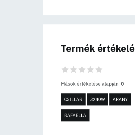
Termék értékel
Mások értékelése alapján:
0
CSILLÁR
3X40W
ARANY
RAFAELLA