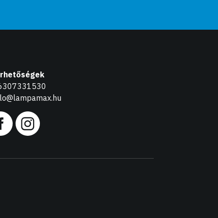
érhetőségek
6307331530
llo@lampamax.hu