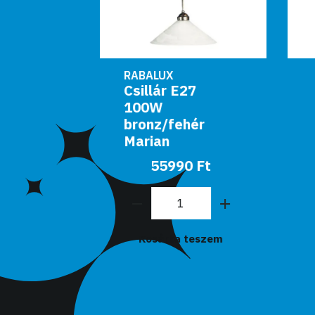
RABALUX
27
Csillár E27
3x60W antik
hér
fehér/fehér
alabástrom üveg
Kather...
0 Ft
36990 Ft
teszem
Kosárba teszem