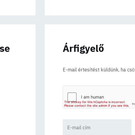
ése
Árfigyelő
E-mail értesítést küldünk, ha cs