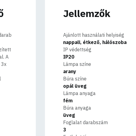
ő
Jellemzők
 darab
Ajánlott használati helyiség
nappali, étkező, hálószoba
ített
IP védettség
l. A
IP20
 3x
Lámpa színe
arany
l
Búra színe
opál üveg
Lámpa anyaga
fém
Búra anyaga
üveg
Foglalat darabszám
3