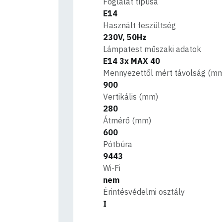
Foglalat típusa
E14
Használt feszültség
230V, 50Hz
Lámpatest műszaki adatok
E14 3x MAX 40
Mennyezettől mért távolság (m
900
Vertikális (mm)
280
Átmérő (mm)
600
Pótbúra
9443
Wi-Fi
nem
Érintésvédelmi osztály
I