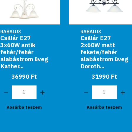
RABALUX
RABALUX
Csillár E27
Csillár E27 60W
2x60W matt
bronz/fehér
fekete/fehér
Aurelia
alabástrom üveg
28990 Ft
Doroth...
31990 Ft
Kosárba teszem
Kosárba teszem