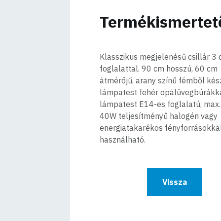
Termékismertet
Klasszikus megjelenésű csillár 3
foglalattal. 90 cm hosszú, 60 cm
átmérőjű, arany színű fémből kész
lámpatest fehér opálüvegbúrákka
lámpatest E14-es foglalatú, max.
40W teljesítményű halogén vagy
energiatakarékos fényforrásokka
használható.
Vissza