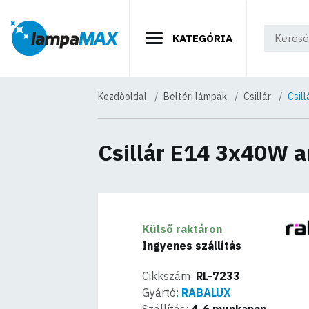
KATEGÓRIA
Kezdőoldal
Beltéri lámpák
Csillár
Csil
Csillár E14 3x40W a
Külső raktáron
Ingyenes szállítás
Cikkszám:
RL-7233
Gyártó:
RABALUX