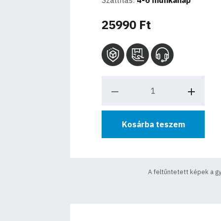
Szállítás:
4-6 munkanap
25990 Ft
Kosárba teszem
A feltűntetett képek a g