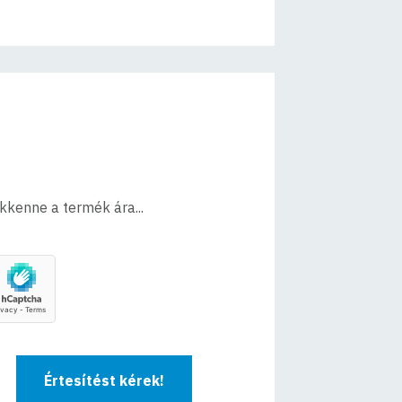
ökkenne a termék ára...
Értesítést kérek!