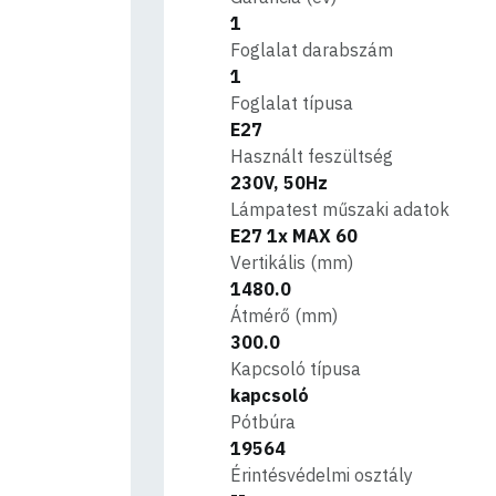
1
Foglalat darabszám
1
Foglalat típusa
E27
Használt feszültség
230V, 50Hz
Lámpatest műszaki adatok
E27 1x MAX 60
Vertikális (mm)
1480.0
Átmérő (mm)
300.0
Kapcsoló típusa
kapcsoló
Pótbúra
19564
Érintésvédelmi osztály