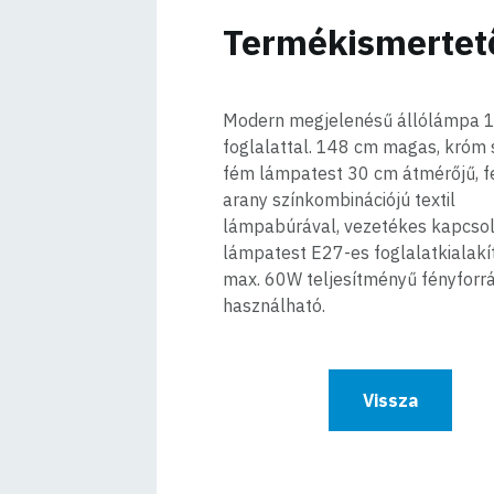
Termékismertet
Modern megjelenésű állólámpa 1
foglalattal. 148 cm magas, króm 
fém lámpatest 30 cm átmérőjű, f
arany színkombinációjú textil
lámpabúrával, vezetékes kapcsol
lámpatest E27-es foglalatkialakí
max. 60W teljesítményű fényforr
használható.
Vissza