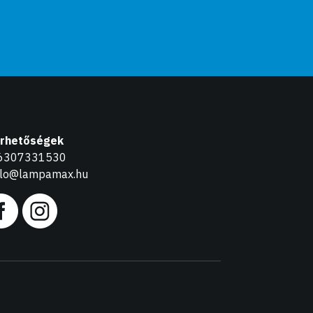
érhetőségek
6307331530
llo@lampamax.hu