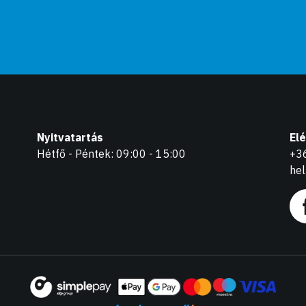
Nyitvatartás
El
Hétfő - Péntek: 09:00 - 15:00
+3
he