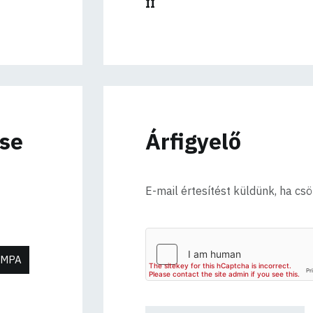
II
ése
Árfigyelő
E-mail értesítést küldünk, ha cs
ÁMPA