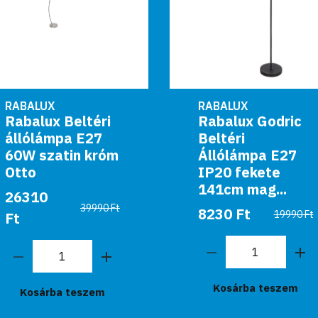
RABALUX
RABALUX
Rabalux Godric
Rabalux Beltéri
Beltéri
állólámpa E27
Állólámpa E27
60W bronz
IP20 fekete
Regina
141cm mag...
59990 Ft
8230 Ft
19990 Ft
Kosárba teszem
Kosárba teszem