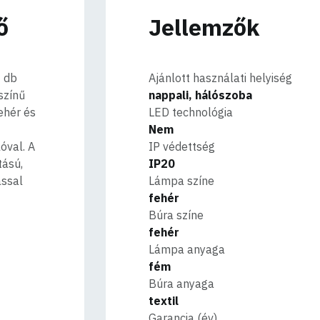
ő
Jellemzők
 db
Ajánlott használati helyiség
színű
nappali, hálószoba
ehér és
LED technológia
Nem
óval. A
IP védettség
tású,
IP20
ással
Lámpa színe
fehér
Búra színe
fehér
Lámpa anyaga
fém
Búra anyaga
textil
Garancia (év)