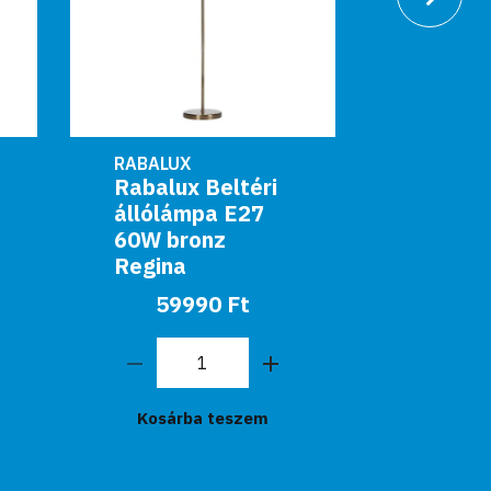
RABALUX
RABALUX
Rabalux Xelira
Rabalux
Állólámpa
Állólá
39990 Ft
199
Kosárba teszem
Kosár