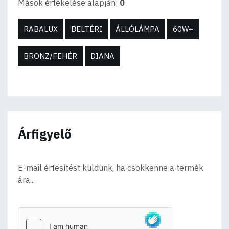
Mások értékelése alapján:
0
RABALUX
BELTÉRI
ÁLLÓLÁMPA
60W+
BRONZ/FEHÉR
DIANA
Árfigyelő
E-mail értesítést küldünk, ha csökkenne a termék
ára...