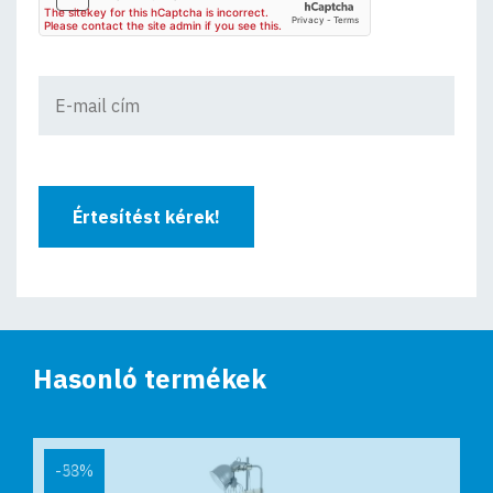
Értesítést kérek!
Hasonló termékek
-38%
-53%