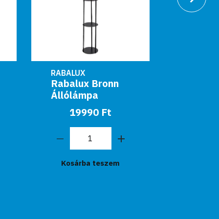
RABALUX
RABALUX
Rabalux Bronn
Rabalux
Állólámpa
állólá
1880lm
19990 Ft
króm Les
849
Kosárba teszem
Kosár