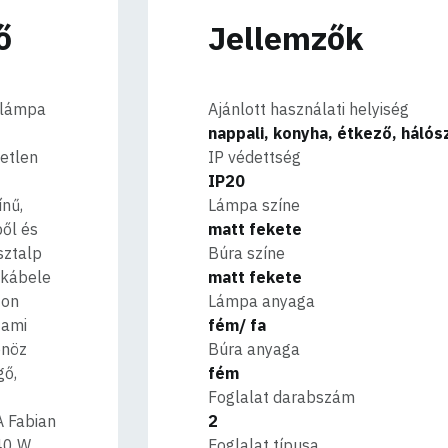
ő
Jellemzők
lólámpa
Ajánlott használati helyiség
nappali, konyha, étkező, háló
etlen
IP védettség
IP20
ínű,
Lámpa színe
ől és
matt fekete
sztalp
Búra színe
 kábele
matt fekete
zon
Lámpa anyaga
 ami
fém/ fa
önöz
Búra anyaga
gő,
fém
Foglalat darabszám
A Fabian
2
 40 W
Foglalat típusa