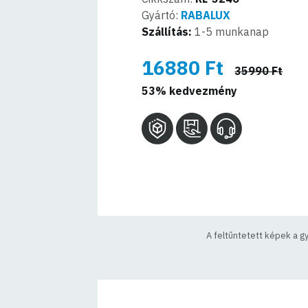
Gyártó:
RABALUX
Szállítás:
1-5 munkanap
16880 Ft
35990 Ft
53% kedvezmény
A feltűntetett képek a g