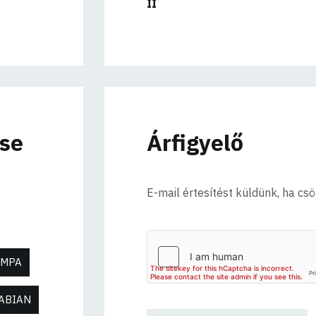
II
ése
Árfigyelő
E-mail értesítést küldünk, ha cs
ÁMPA
ABIAN