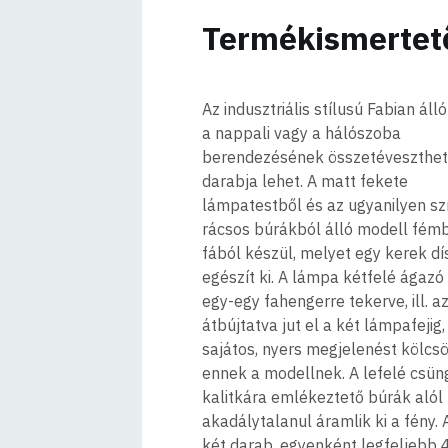
Termékismertet
Az indusztriális stílusú Fabian ál
a nappali vagy a hálószoba
berendezésének összetéveszthet
darabja lehet. A matt fekete
lámpatestből és az ugyanilyen sz
rácsos búrákból álló modell fémb
fából készül, melyet egy kerek dí
egészít ki. A lámpa kétfelé ágazó
egy-egy fahengerre tekerve, ill. a
átbújtatva jut el a két lámpafejig,
sajátos, nyers megjelenést kölcs
ennek a modellnek. A lefelé csün
kalitkára emlékeztető búrák alól
akadálytalanul áramlik ki a fény. 
két darab, egyenként legfeljebb