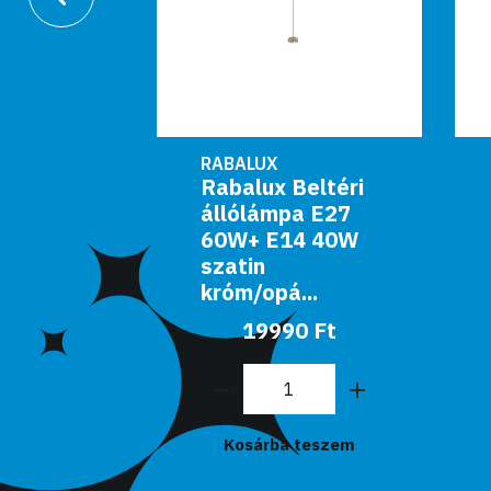
RABALUX
eltéri
Rabalux Beltéri
a E27
állólámpa E27
t
60W+ E14 40W
tto
szatin
króm/opá...
49990 Ft
19990 Ft
Kosárba teszem
teszem