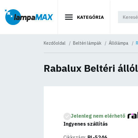
KATEGÓRIA
Kezdőoldal
Beltéri lámpák
Állólámpa
R
Rabalux Beltéri áll
Jelenleg nem elérhető
Ingyenes szállítás
Cikkszám:
RL-5246