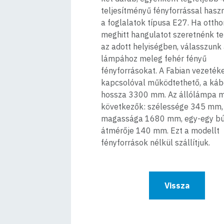
teljesítményű fényforrással hasz
a foglalatok típusa E27. Ha ottho
meghitt hangulatot szeretnénk t
az adott helyiségben, válasszunk
lámpához meleg fehér fényű
fényforrásokat. A Fabian vezeték
kapcsolóval működtethető, a káb
hossza 3300 mm. Az állólámpa m
következők: szélessége 345 mm,
magassága 1680 mm, egy-egy b
átmérője 140 mm. Ezt a modellt
fényforrások nélkül szállítjuk.
Vissza