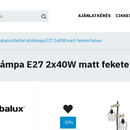
AJÁNLATKÉRÉS
CIKKE
abalux Beltéri állólámpa E27 2x40W matt fekete Fabian
ólámpa E27 2x40W matt fekete
-53%