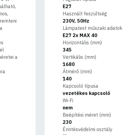
nálható,
E27
nos,
Használt feszültség
eremteni
230V, 50Hz
 a
Lámpatest műszaki adatok
E27 2x MAX 40
es
Horizontális (mm)
el
345
éretei a
Vertikális (mm)
1680
úra
Átmérő (mm)
140
Kapcsoló típusa
vezetékes kapcsoló
Wi-Fi
nem
Beépítési méret (mm)
230
Érintésvédelmi osztály