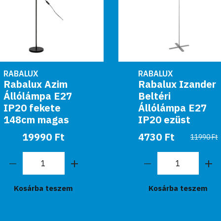
RABALUX
RABALUX
Rabalux Azim
Rabalux Izander
Állólámpa E27
Beltéri
IP20 fekete
Állólámpa E27
148cm magas
IP20 ezüst
19990 Ft
4730 Ft
11990 Ft
Kosárba teszem
Kosárba teszem