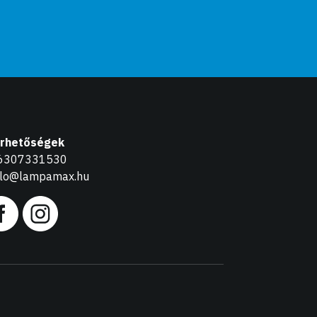
érhetőségek
6307331530
llo@lampamax.hu