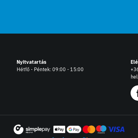
Nyitvatartás
El
Hétfő - Péntek: 09:00 - 15:00
+3
he