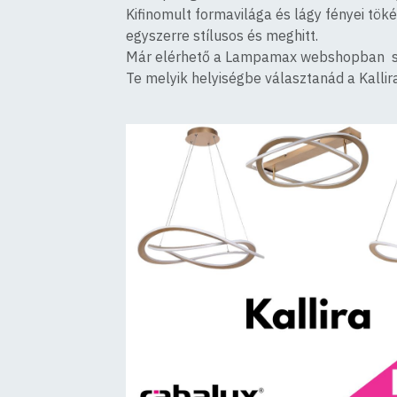
Kifinomult formavilága és lágy fényei tö
egyszerre stílusos és meghitt.
Már elérhető a Lampamax webshopban sze
Te melyik helyiségbe választanád a Kalli