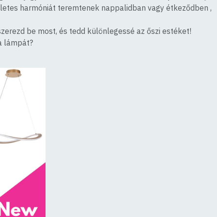
kéletes harmóniát teremtenek nappalidban vagy étkeződben ,
rezd be most, és tedd különlegessé az őszi estéket!
ra lámpát?