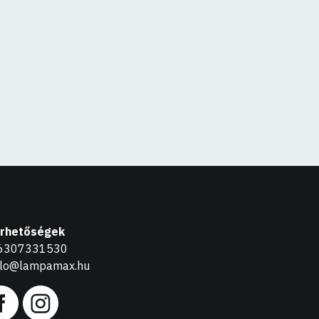
érhetőségek
6307331530
llo@lampamax.hu