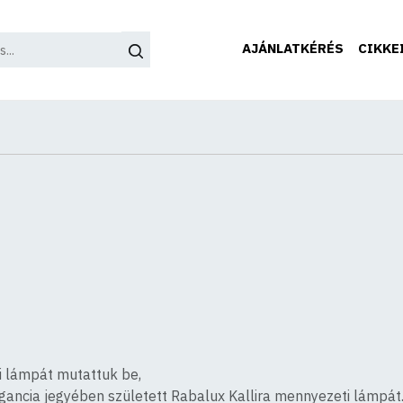
AJÁNLATKÉRÉS
CIKKE
li lámpát mutattuk be,
gancia jegyében született Rabalux Kallira mennyezeti lámpát