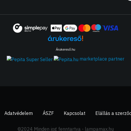
Árukereső.hu
marketplace partner
Adatvédelem
ÁSZF
Kapcsolat
Elállás a szerző
©2024 Minden jog fenntartva - lampamax.hu